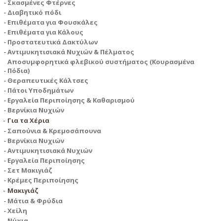
Σκασμένες Φτέρνες
Διαβητικό πόδι
Επιθέματα για Φουσκάλες
Επιθέματα για Κάλους
Προστατευτικά Δακτύλων
Αντιμυκητισιακά Νυχιών & Πέλματος
Αποσυμφορητικά φλεβικού συστήματος (Κουρασμένα
Πόδια)
Θεραπευτικές Κάλτσες
Πάτοι Υποδημάτων
Εργαλεία Περιποίησης & Καθαρισμού
Βερνίκια Νυχιών
Για τα Χέρια
Σαπούνια & Κρεμοσάπουνα
Βερνίκια Νυχιών
Αντιμυκητισιακά Νυχιών
Εργαλεία Περιποίησης
Σετ Μακιγιάζ
Κρέμες Περιποίησης
Μακιγιάζ
Μάτια & Φρύδια
Χείλη
Νύχια