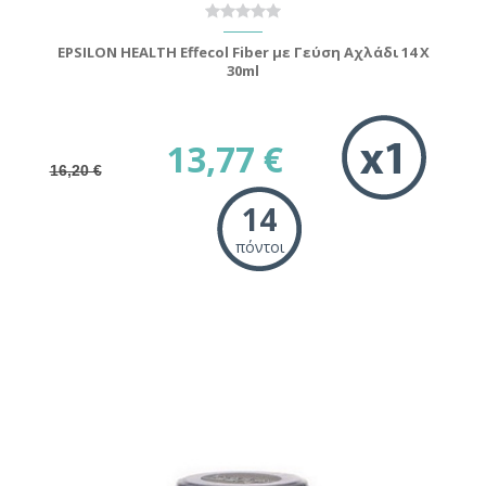
EPSILON HEALTH Effecol Fiber με Γεύση Αχλάδι 14 X
30ml
13,77 €
16,20 €
14
πόντοι