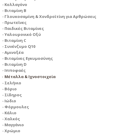
Κολλαγόνο
Βιταμίνη Β
Γλουκοσαμίνη & Χονδροϊτίνη για Αρθρώσεις
Πρωτεϊνες
Παιδικές Βιταμίνες
Υαλουρονικό Οξύ
Βιταμίνη C
Συνένζυμο Q10
Αμινοξέα
Βιταμίνες Εγκυμοσύνης
Βιταμίνη D
Ιπποφαές
Μέταλλα & Ιχνοστοιχεία
Σελήνιο
Βόριο
Σίδηρος
Ιώδιο
Φόρμουλες
Κάλιο
Χαλκός
Μαγγάνιο
Χρώμιο