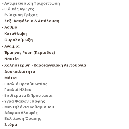
Aντιμετώπιση Τριχόπτωση
Ειδικές Αγωγές
Ενίσχυση Τρίχας
Σεξ: Ασφάλεια & Απόλαυση
Άσθμα
Κατάθλιψη
Ουρολοίμωξη
Αναιμία
Έµµηνος Ρύση (Περίοδος)
Ναυτία
Χοληστερίνη - Καρδιαγγειακή Λειτουργία
Δυσκοιλιότητα
Μάτια
Γυαλιά Πρεσβυωπίας
Γυαλιά Ηλίου
Επιθέματα & Προστασία
Υγρά Φακών Επαφής
Μαντηλάκια Καθαρισμού
Δάκρυα Αλοιφές
Βελτίωση Όρασης
Στόμα