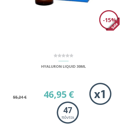
-15%
HYALURON LIQUID 30ML
46,95 €
55,24 €
47
πόντοι