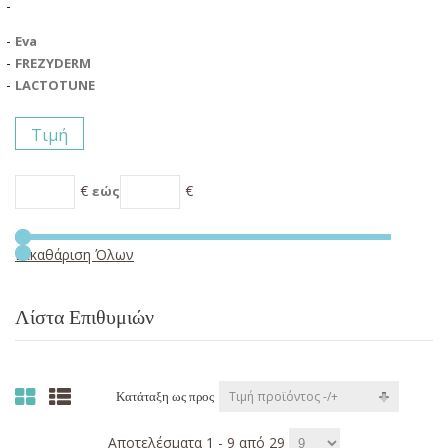
Eva
FREZYDERM
LACTOTUNE
Τιμή
€
€
εώς
Εκκαθάριση Όλων
Λίστα Επιθυμιών
Τιμή προϊόντος -/+
Κατάταξη ως προς
Αποτελέσματα 1 - 9 από 29