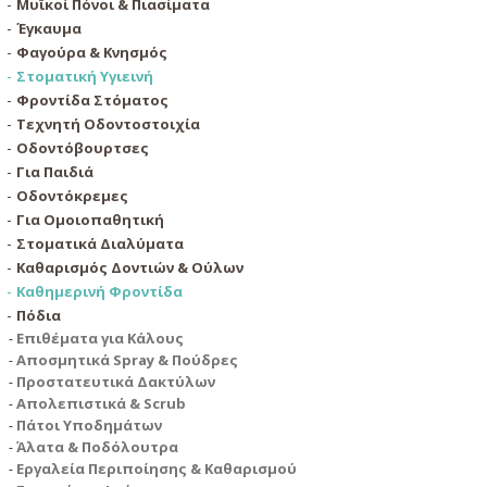
Μυϊκοί Πόνοι & Πιασίματα
Έγκαυμα
Φαγούρα & Κνησμός
Στοματική Υγιεινή
Φροντίδα Στόματος
Τεχνητή Οδοντοστοιχία
Οδοντόβουρτσες
Για Παιδιά
Οδοντόκρεμες
Για Ομοιοπαθητική
Στοματικά Διαλύματα
Καθαρισμός Δοντιών & Ούλων
Καθημερινή Φροντίδα
Πόδια
Επιθέματα για Κάλους
Αποσμητικά Spray & Πούδρες
Προστατευτικά Δακτύλων
Απολεπιστικά & Scrub
Πάτοι Υποδημάτων
Άλατα & Ποδόλουτρα
Εργαλεία Περιποίησης & Καθαρισμού