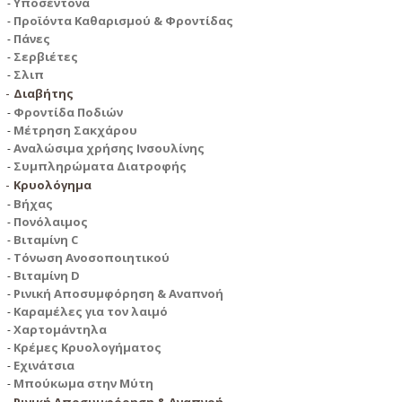
Υποσέντονα
Προϊόντα Καθαρισμού & Φροντίδας
Πάνες
Σερβιέτες
Σλιπ
Διαβήτης
Φροντίδα Ποδιών
Μέτρηση Σακχάρου
Αναλώσιμα χρήσης Ινσουλίνης
Συμπληρώματα Διατροφής
Κρυολόγημα
Βήχας
Πονόλαιμος
Βιταμίνη C
Τόνωση Ανοσοποιητικού
Βιταμίνη D
Ρινική Αποσυμφόρηση & Αναπνοή
Καραμέλες για τον λαιμό
Χαρτομάντηλα
Κρέμες Κρυολογήματος
Εχινάτσια
Μπούκωμα στην Μύτη