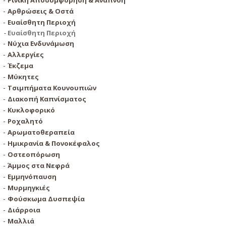
Ρινική Αποσυμφόρηση & Αναπνοή
Αρθρώσεις & Οστά
Ευαίσθητη Περιοχή
Ευαίσθητη Περιοχή
Νύχια Ενδυνάμωση
Αλλεργίες
Έκζεμα
Μύκητες
Τσιμπήματα Κουνουπιών
Διακοπή Καπνίσματος
Κυκλοφορικό
Ροχαλητό
Αρωματοθεραπεία
Ημικρανία & Πονοκέφαλος
Οστεοπόρωση
Άμμος στα Νεφρά
Εμμηνόπαυση
Μυρμηγκιές
Φούσκωμα Δυσπεψία
Διάρροια
Μαλλιά