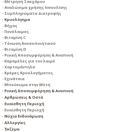
Μέτρηση Σακχάρου
Αναλώσιμα χρήσης Ινσουλίνης
Συμπληρώματα Διατροφής
Κρυολόγημα
Βήχας
Πονόλαιμος
Βιταμίνη C
Τόνωση Ανοσοποιητικού
Βιταμίνη D
Ρινική Αποσυμφόρηση & Αναπνοή
Καραμέλες για τον λαιμό
Χαρτομάντηλα
Κρέμες Κρυολογήματος
Εχινάτσια
Μπούκωμα στην Μύτη
Ρινική Αποσυμφόρηση & Αναπνοή
Αρθρώσεις & Οστά
Ευαίσθητη Περιοχή
Ευαίσθητη Περιοχή
Νύχια Ενδυνάμωση
Αλλεργίες
Έκζεμα