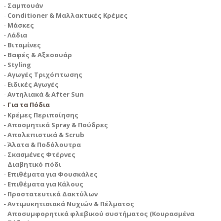
Σαμπουάν
Conditioner & Μαλλακτικές Κρέμες
Μάσκες
Λάδια
Βιταμίνες
Βαφές & Αξεσουάρ
Styling
Αγωγές Τριχόπτωσης
Ειδικές Αγωγές
Αντηλιακά & After Sun
Για τα Πόδια
Κρέμες Περιποίησης
Αποσμητικά Spray & Πούδρες
Απολεπιστικά & Scrub
Άλατα & Ποδόλουτρα
Σκασμένες Φτέρνες
Διαβητικό πόδι
Επιθέματα για Φουσκάλες
Επιθέματα για Κάλους
Προστατευτικά Δακτύλων
Αντιμυκητισιακά Νυχιών & Πέλματος
Αποσυμφορητικά φλεβικού συστήματος (Κουρασμένα