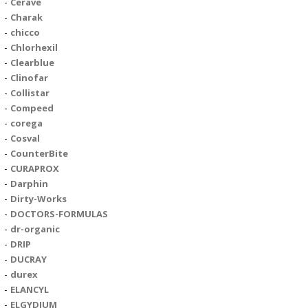
Cerave
Charak
chicco
Chlorhexil
Clearblue
Clinofar
Collistar
Compeed
corega
Cosval
CounterBite
CURAPROX
Darphin
Dirty-Works
DOCTORS-FORMULAS
dr-organic
DRIP
DUCRAY
durex
ELANCYL
ELGYDIUM