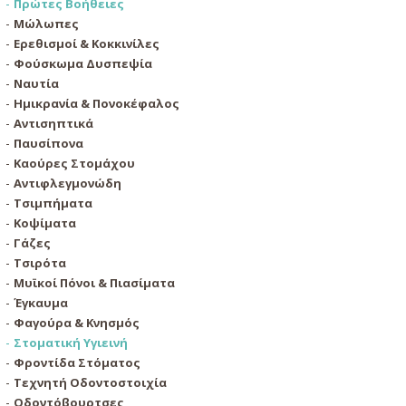
Πρώτες Βοήθειες
Μώλωπες
Ερεθισμοί & Κοκκινίλες
Φούσκωμα Δυσπεψία
Ναυτία
Ημικρανία & Πονοκέφαλος
Αντισηπτικά
Παυσίπονα
Καούρες Στομάχου
Αντιφλεγμονώδη
Τσιμπήματα
Κοψίματα
Γάζες
Τσιρότα
Μυϊκοί Πόνοι & Πιασίματα
Έγκαυμα
Φαγούρα & Κνησμός
Στοματική Υγιεινή
Φροντίδα Στόματος
Τεχνητή Οδοντοστοιχία
Οδοντόβουρτσες