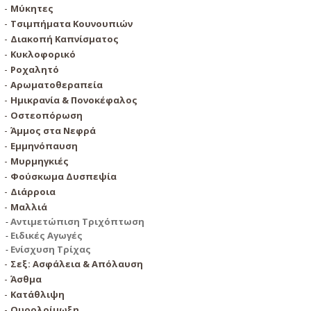
Μύκητες
Τσιμπήματα Κουνουπιών
Διακοπή Καπνίσματος
Κυκλοφορικό
Ροχαλητό
Αρωματοθεραπεία
Ημικρανία & Πονοκέφαλος
Οστεοπόρωση
Άμμος στα Νεφρά
Εμμηνόπαυση
Μυρμηγκιές
Φούσκωμα Δυσπεψία
Διάρροια
Μαλλιά
Aντιμετώπιση Τριχόπτωση
Ειδικές Αγωγές
Ενίσχυση Τρίχας
Σεξ: Ασφάλεια & Απόλαυση
Άσθμα
Κατάθλιψη
Ουρολοίμωξη