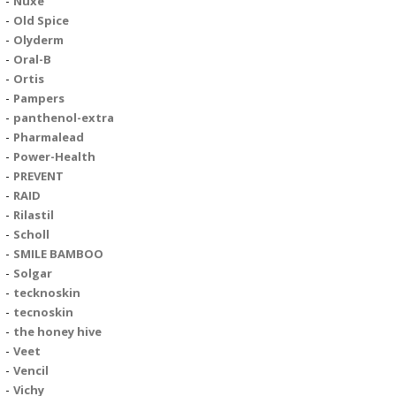
Nuxe
Old Spice
Olyderm
Oral-B
Ortis
Pampers
panthenol-extra
Pharmalead
Power-Health
PREVENT
RAID
Rilastil
Scholl
SMILE BAMBOO
Solgar
tecknoskin
tecnoskin
the honey hive
Veet
Vencil
Vichy