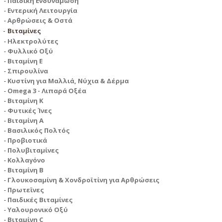
Παιδική Ενδυνάμωση
Εντερική Λειτουργία
Αρθρώσεις & Οστά
Βιταμίνες
Ηλεκτρολύτες
Φυλλικό Οξύ
Βιταμίνη Ε
Σπιρουλίνα
Κυστίνη για Μαλλιά, Νύχια & Δέρμα
Omega 3 - Λιπαρά Οξέα
Βιταμίνη Κ
Φυτικές Ίνες
Βιταμίνη Α
Βασιλικός Πολτός
Προβιοτικά
Πολυβιταμίνες
Κολλαγόνο
Βιταμίνη Β
Γλουκοσαμίνη & Χονδροϊτίνη για Αρθρώσεις
Πρωτεϊνες
Παιδικές Βιταμίνες
Υαλουρονικό Οξύ
Βιταμίνη C