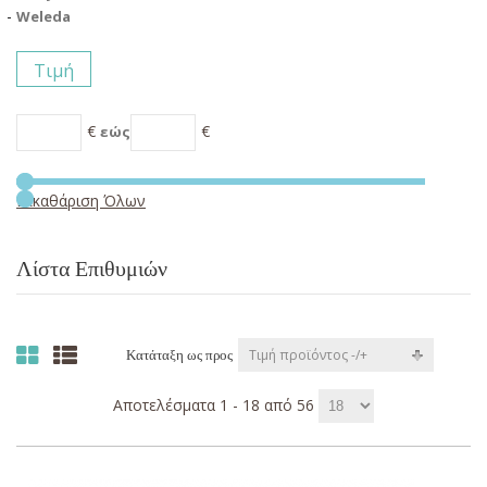
Weleda
Τιμή
€
€
εώς
Εκκαθάριση Όλων
Λίστα Επιθυμιών
Τιμή προϊόντος -/+
Κατάταξη ως προς
Αποτελέσματα 1 - 18 από 56