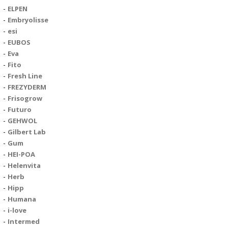
ELPEN
Embryolisse
esi
EUBOS
Eva
Fito
Fresh Line
FREZYDERM
Frisogrow
Futuro
GEHWOL
Gilbert Lab
Gum
HEI-POA
Helenvita
Herb
Hipp
Humana
i-love
Intermed