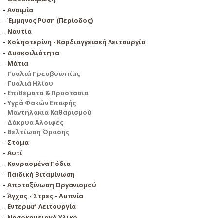
Αναιμία
Έµµηνος Ρύση (Περίοδος)
Ναυτία
Χοληστερίνη - Καρδιαγγειακή Λειτουργία
Δυσκοιλιότητα
Μάτια
Γυαλιά Πρεσβυωπίας
Γυαλιά Ηλίου
Επιθέματα & Προστασία
Υγρά Φακών Επαφής
Μαντηλάκια Καθαρισμού
Δάκρυα Αλοιφές
Βελτίωση Όρασης
Στόμα
Αυτί
Κουρασμένα Πόδια
Παιδική Βιταμίνωση
Αποτοξίνωση Οργανισμού
Άγχος - Στρες - Αυπνία
Εντερική Λειτουργία
Νοσοκομειακό Υλικό