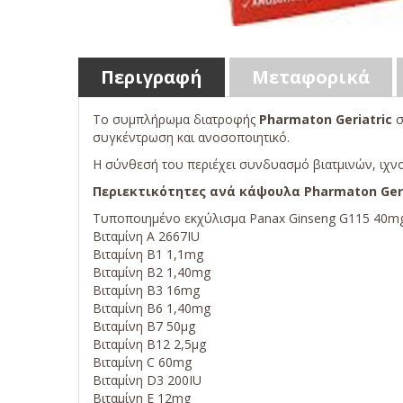
Περιγραφή
Μεταφορικά
Το συμπλήρωμα διατροφής
Pharmaton Geriatric
σ
συγκέντρωση και ανοσοποιητικό.
Η σύνθεσή του περιέχει συνδυασμό βιατμινών, ιχνο
Περιεκτικότητες ανά κάψουλα Pharmaton Geri
Τυποποιημένο εκχύλισμα Panax Ginseng G115 40m
Βιταμίνη Α 2667IU
Βιταμίνη Β1 1,1mg
Βιταμίνη Β2 1,40mg
Βιταμίνη Β3 16mg
Βιταμίνη Β6 1,40mg
Βιταμίνη Β7 50μg
Βιταμίνη Β12 2,5μg
Βιταμίνη C 60mg
Βιταμίνη D3 200IU
Βιταμίνη Ε 12mg