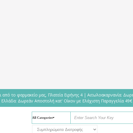
από το φαρμακείο μας, Πλατεία Ειρήνης 4 | Αιτωλοακαρνανία: Δωρε
Ελλάδα: Δωρεάν Αποστολή κατ' Οίκον με Ελάχιστη Παραγγελία 49€
All Categories