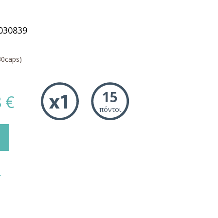
030839
30caps)
15
 €
πόντοι
.