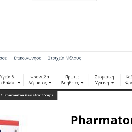
ασε
Επικοινώνησε
Στοιχεία Μέλους
Υγεία &
Φροντίδα
Πρώτες
Στοματική
Κα
ρίθαλψη
Δέρματος
Βοήθειες
Υγιεινή
Φρ
Pharmaton Geriatric 30caps
Pharmaton