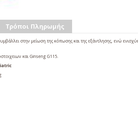
Τρόποι Πληρωμής
υμβάλλει στην μείωση της κόπωσης και της εξάντλησης, ενώ ενισχύε
στοιχειων και Ginseng G115.
atric
g