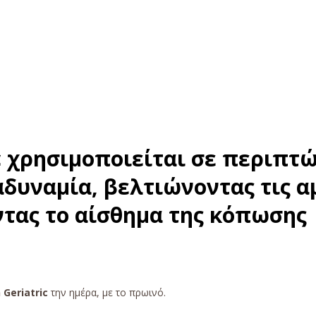
c χρησιμοποιείται σε περιπτ
δυναμία, βελτιώνοντας τις α
τας το αίσθημα της κόπωσης
Geriatric
την ημέρα, με το πρωινό.