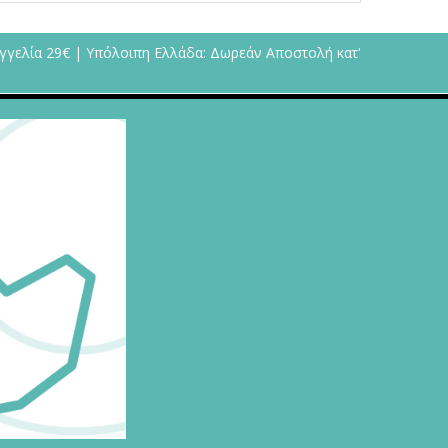
γγελία 29€ | Υπόλοιπη Ελλάδα: Δωρεάν Αποστολή κατ'