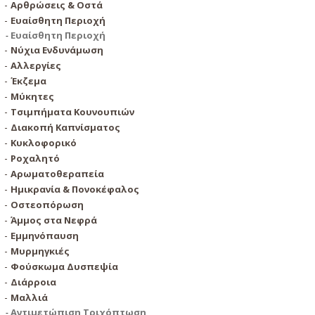
Αρθρώσεις & Οστά
Ευαίσθητη Περιοχή
Ευαίσθητη Περιοχή
Νύχια Ενδυνάμωση
Αλλεργίες
Έκζεμα
Μύκητες
Τσιμπήματα Κουνουπιών
Διακοπή Καπνίσματος
Κυκλοφορικό
Ροχαλητό
Αρωματοθεραπεία
Ημικρανία & Πονοκέφαλος
Οστεοπόρωση
Άμμος στα Νεφρά
Εμμηνόπαυση
Μυρμηγκιές
Φούσκωμα Δυσπεψία
Διάρροια
Μαλλιά
Aντιμετώπιση Τριχόπτωση