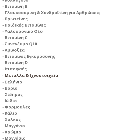
Κολλαγόνο
Βιταμίνη Β
Γλουκοσαμίνη & Χονδροϊτίνη για Αρθρώσεις
Πρωτεϊνες
Παιδικές Βιταμίνες
Υαλουρονικό Οξύ
Βιταμίνη C
Συνένζυμο Q10
Αμινοξέα
Βιταμίνες Εγκυμοσύνης
Βιταμίνη D
Ιπποφαές
Μέταλλα & Ιχνοστοιχεία
Σελήνιο
Βόριο
Σίδηρος
Ιώδιο
Φόρμουλες
Κάλιο
Χαλκός
Μαγγάνιο
Χρώμιο
Μαγνήσιο