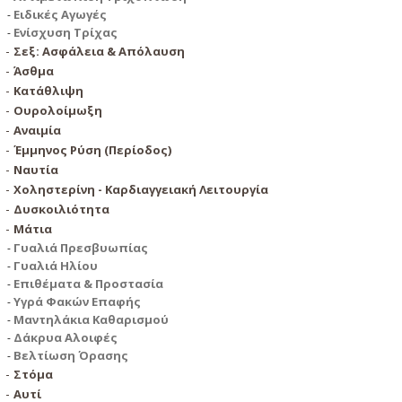
Ειδικές Αγωγές
Ενίσχυση Τρίχας
Σεξ: Ασφάλεια & Απόλαυση
Άσθμα
Κατάθλιψη
Ουρολοίμωξη
Αναιμία
Έµµηνος Ρύση (Περίοδος)
Ναυτία
Χοληστερίνη - Καρδιαγγειακή Λειτουργία
Δυσκοιλιότητα
Μάτια
Γυαλιά Πρεσβυωπίας
Γυαλιά Ηλίου
Επιθέματα & Προστασία
Υγρά Φακών Επαφής
Μαντηλάκια Καθαρισμού
Δάκρυα Αλοιφές
Βελτίωση Όρασης
Στόμα
Αυτί