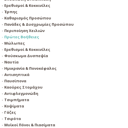
Ερεθισμοί & Κοκκινίλες
Έρπης
Καθαρισμός Προσώπου
Πανάδες & Δυσχρωμίες Προσώπου
Περιποίηση Χειλιών
Πρώτες Βοήθειες
Μώλωπες
Ερεθισμοί & Κοκκινίλες
Φούσκωμα Δυσπεψία
Ναυτία
Ημικρανία & Πονοκέφαλος
Αντισηπτικά
Παυσίπονα
Καούρες Στομάχου
Αντιφλεγμονώδη
Τσιμπήματα
Κοψίματα
Γάζες
Τσιρότα
Μυϊκοί Πόνοι & Πιασίματα