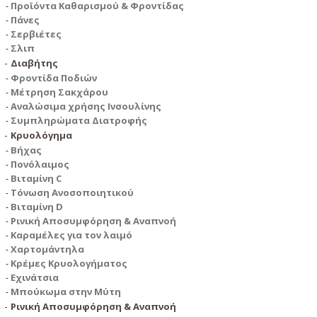
Προϊόντα Καθαρισμού & Φροντίδας
Πάνες
Σερβιέτες
Σλιπ
Διαβήτης
Φροντίδα Ποδιών
Μέτρηση Σακχάρου
Αναλώσιμα χρήσης Ινσουλίνης
Συμπληρώματα Διατροφής
Κρυολόγημα
Βήχας
Πονόλαιμος
Βιταμίνη C
Τόνωση Ανοσοποιητικού
Βιταμίνη D
Ρινική Αποσυμφόρηση & Αναπνοή
Καραμέλες για τον λαιμό
Χαρτομάντηλα
Κρέμες Κρυολογήματος
Εχινάτσια
Μπούκωμα στην Μύτη
Ρινική Αποσυμφόρηση & Αναπνοή