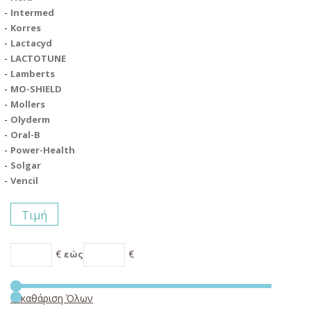
Intermed
Korres
Lactacyd
LACTOTUNE
Lamberts
MO-SHIELD
Mollers
Olyderm
Oral-B
Power-Health
Solgar
Vencil
Τιμή
€
€
εώς
Εκκαθάριση Όλων