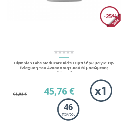
-25%
Olympian Labs Moducare Kid's Συμπλήρωμα για την
Ενίσχυση του Ανοσοποιητικού 60 μασώμενες
ταμπλέτες Grape
45,76 €
61,01 €
46
πόντοι