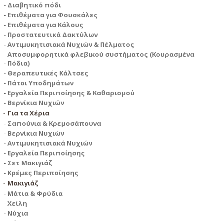
Διαβητικό πόδι
Επιθέματα για Φουσκάλες
Επιθέματα για Κάλους
Προστατευτικά Δακτύλων
Αντιμυκητισιακά Νυχιών & Πέλματος
Αποσυμφορητικά φλεβικού συστήματος (Κουρασμένα
Πόδια)
Θεραπευτικές Κάλτσες
Πάτοι Υποδημάτων
Εργαλεία Περιποίησης & Καθαρισμού
Βερνίκια Νυχιών
Για τα Χέρια
Σαπούνια & Κρεμοσάπουνα
Βερνίκια Νυχιών
Αντιμυκητισιακά Νυχιών
Εργαλεία Περιποίησης
Σετ Μακιγιάζ
Κρέμες Περιποίησης
Μακιγιάζ
Μάτια & Φρύδια
Χείλη
Νύχια